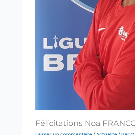
Félicitations Noa FRANCO
Laisser un commentaire
/
Actualité
/ Par
O