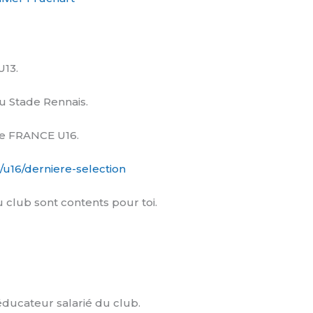
U13.
au Stade Rennais.
 de FRANCE U16.
2/u16/derniere-selection
u club sont contents pour toi.
éducateur salarié du club.