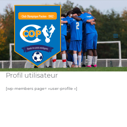
Aller
au
contenu
Profil utilisateur
[wp-members page= »user-profile »]