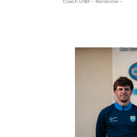
Coach U18F – Bénévole –