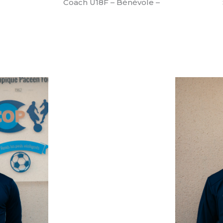
Coach U18F – Bénévole –