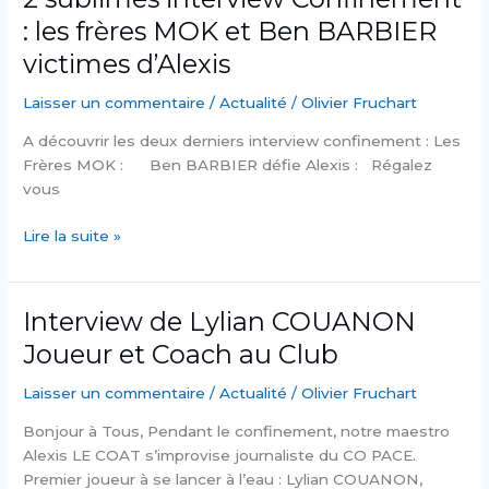
:
: les frères MOK et Ben BARBIER
Anthony
LEVEIL
victimes d’Alexis
Laisser un commentaire
/
Actualité
/
Olivier Fruchart
A découvrir les deux derniers interview confinement : Les
Frères MOK : Ben BARBIER défie Alexis : Régalez
vous
2
Lire la suite »
sublimes
interview
Confinement
Interview de Lylian COUANON
:
Joueur et Coach au Club
les
frères
Laisser un commentaire
/
Actualité
/
Olivier Fruchart
MOK
et
Bonjour à Tous, Pendant le confinement, notre maestro
Ben
Alexis LE COAT s’improvise journaliste du CO PACE.
BARBIER
Premier joueur à se lancer à l’eau : Lylian COUANON,