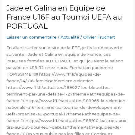
Jade et Galina en Equipe de
France U16F au Tournoi UEFA au
PORTUGAL
Laisser un commentaire
/
Actualité
/
Olivier Fruchart
En allant surfer sur le site de la FFF, je fis la découverte
suivante : Jade et Galina en équipe de France, ces
joueuses formées au CO PACE, et qui jouaient la saison
passée en U15 R2 chez nous. Formation pacéenne
TOPISSIME !!!!!! https://www.fff.fr/equipes-de-
france/14/u16-feminine/derniere-selection
https://www.fff.fr/actualites/189027-les-bleuettes-
terminent-par-une-defaite-1-2?themePath=equipes-de-
france-1/ https://www.fff.fr/actualites/188965-la-selection-
nationale-u16-feminine-au-tournoi-de-developpement-
uefa-organise-au-portugal-1?themePath=equipes-de-
france-1/ https://www.fff.fr/actualites/188910-battues-aux-
tirs-au-but-pour-leur-debuts?themePath=equipes-de-
france-1/ On vous oublie pas les filles et Continuez