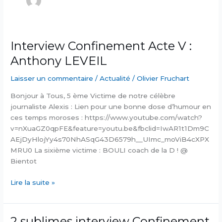
Interview Confinement Acte V :
Anthony LEVEIL
Laisser un commentaire
/
Actualité
/
Olivier Fruchart
Bonjour à Tous, 5 ème Victime de notre célèbre
journaliste Alexis : Lien pour une bonne dose d’humour en
ces temps moroses : https://www.youtube.com/watch?
v=nXuaGZ0qpFE&feature=youtu.be&fbclid=IwAR1t1Dm9C
AEjDyHlojYy4s70NhASqG43D6579h__UImc_moViB4cXPX
MRU0 La sixième victime : BOULI coach de la D ! @
Bientot
Interview
Lire la suite »
Confinement
Acte
V
2 sublimes interview Confinement