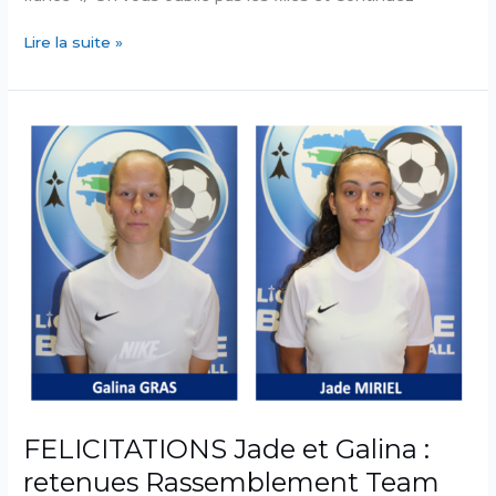
Jade
Lire la suite »
et
Galina
en
Equipe
de
France
U16F
au
Tournoi
UEFA
au
PORTUGAL
FELICITATIONS Jade et Galina :
retenues Rassemblement Team