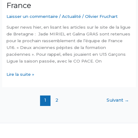
France
Laisser un commentaire
/
Actualité
/
Olivier Fruchart
Super news hier, en lisant les articles sur le site de la ligue
de Bretagne : Jade MIRIEL et Galina GRAS sont retenues
pour le prochain rassemblement de l’équipe de France
U16. « Deux anciennes pépites de la formation
pacéennes ». Pour rappel, elles jouaient en U15 Garçons
Ligue la saison passée, avec le CO PACE. On
FELICITATIONS
Lire la suite »
Jade
et
Galina
1
2
Suivant
→
:
retenues
Rassemblement
Team
France