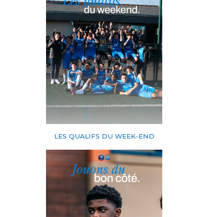
LES QUALIFS DU WEEK-END