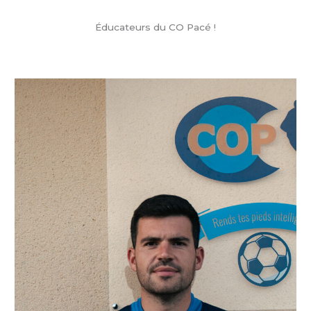
Éducateurs du CO Pacé !