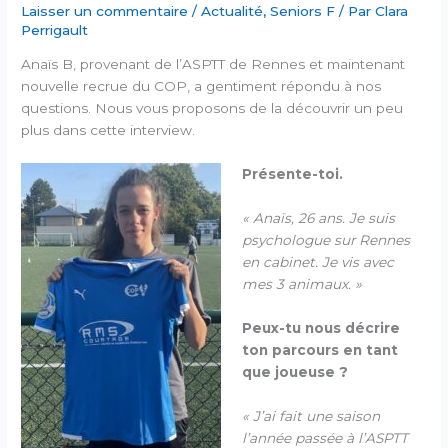
Laisser un commentaire
/
Actualité
,
Seniors F
/ Par
Clara
Perrigault
Anaïs B, provenant de l’ASPTT de Rennes et maintenant
nouvelle recrue du COP, a gentiment répondu à nos
questions. Nous vous proposons de la découvrir un peu
plus dans cette interview.
Présente-toi.
« Anaïs, 26 ans. Je suis
psychologue sur Rennes
en cabinet. Je vis avec
mes 3 animaux. »
Peux-tu nous décrire
ton parcours en tant
que joueuse ?
« J’ai fait une saison
l’année passée à l’ASPTT