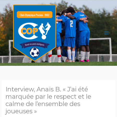
Aller
au
contenu
Interview, Anaïs B. « J’ai été
marquée par le respect et le
calme de l’ensemble des
joueuses »